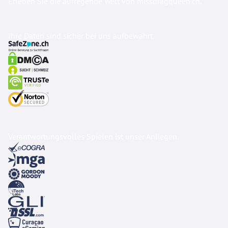
Erleben Sie die aufregende Welt von missdragqueen.ch.
Ihre Daten sind sicher bei uns aufbewahrt.
Verantwortungsvolles Spielen ist unser Anliegen.