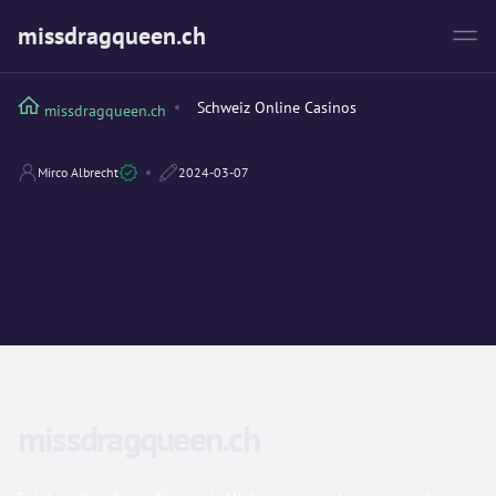
missdragqueen.ch
Schweiz Online Casinos
missdragqueen.ch
Mirco Albrecht
2024-03-07
missdragqueen.ch